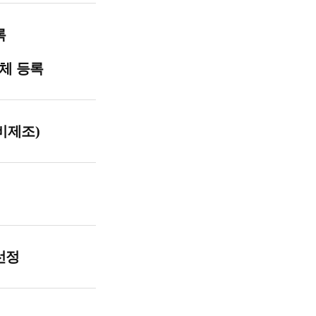
록
체 등록
비제조
)
선정