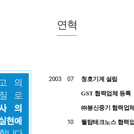
연혁
2003
07
청호기계 설립
GST
협력업체 등록
㈜
봉신중기 협력업체
10
웰탑테크노스 협력업