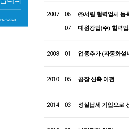
2007
06
㈜
서림 협력업체 등
07
대원강업
(
주
)
협력업
2008
01
업종추가
(
자동화설
2010
05
공장 신축 이전
2014
03
성실납세 기업으로 