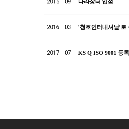
2015
09
나라장터 입점
2016
03
'청호인터내셔날'
로
2017
07
KS Q ISO 9001
등